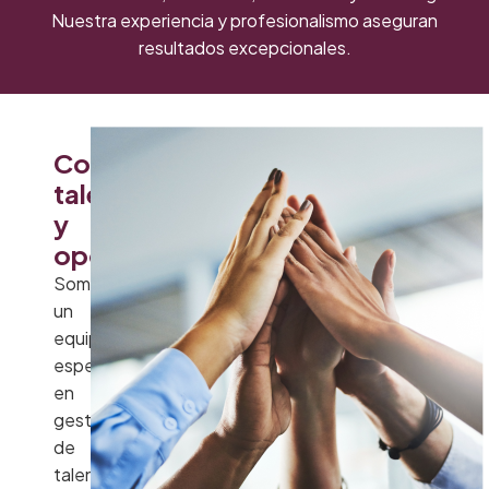
Nuestra experiencia y profesionalismo aseguran
resultados excepcionales.
Conectamos
talento
y
oportunidades
Somos
un
equipo
especializado
en
gestión
de
talento