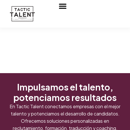
Sobre nosotros
Soy una empresa
Soy un candidato
Política de privacidad
Impulsamos el talento,
potenciamos resultados
En Tactic Talent conectamos empresas con el mejor
talento y potenciamos el desarrollo de candidatos.
Ofrecemos soluciones personalizadas en
reclutamiento, formación, traducción y coaching.