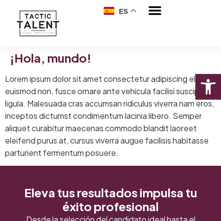
ES
¡Hola, mundo!
Abrir
Lorem ipsum dolor sit amet consectetur adipiscing elit
euismod non, fusce ornare ante vehicula facilisi suscipit
ligula. Malesuada cras accumsan ridiculus viverra nam eros,
inceptos dictumst condimentum lacinia libero. Semper
aliquet curabitur maecenas commodo blandit laoreet
eleifend purus at, cursus viverra augue facilisis habitasse
parturient fermentum posuere.
Eleva tus resultados impulsa tu
éxito profesional
Desde la selección del candidato ideal hasta el