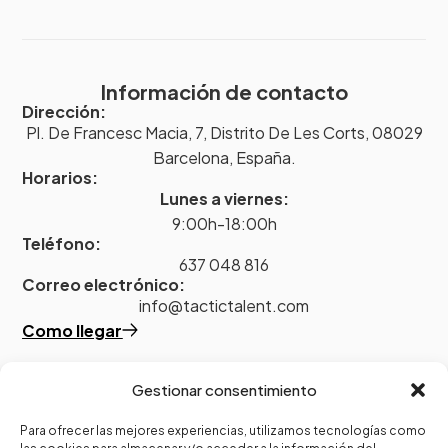
Información de contacto
Dirección:
Pl. De Francesc Macia, 7, Distrito De Les Corts, 08029
Barcelona, España.
Horarios:
Lunes a viernes:
9:00h-18:00h
Teléfono:
637 048 816
Correo electrónico:
info@tactictalent.com
Como llegar
Gestionar consentimiento
Legal
Para ofrecer las mejores experiencias, utilizamos tecnologías como